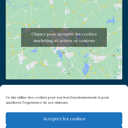
Cliquez pour accepter les cookies
marketing et activer ce contenu
Adresse de l'église
Ce site utilise des cookies pour son bon fonctionnement et pour
(pas de courrier à cette adresse)
améliorer l'expérience de ses visiteurs.
2 place Jules Joffrin - 75018
Metro: Jules Joffrin ou Simplon
Bus : Mairie du XVIII
Accepter les cookies