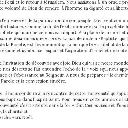
de l’exil et le retour à Jérusalem. Nous assistons à un oracle p
te volonté de Dieu de rendre à l’homme sa dignité et sa libert
 l’épreuve et de la purification de son peuple, Dieu veut comm
e histoire. Comme la fin de l’exil annoncée par le prophète Is
rophète qui marque ce nouveau départ. À la place de la mort et 
résonne désormais une «
voix
». La parole de Jean-Baptiste, qui
 de la
Parole
, est l’événement qui a marqué le vrai début de la 
résume et symbolise l’espoir et l’aspiration d’Israël et de toute
 l’invitation de découvrir avec joie Dieu qui visite notre monde
 nos déserts se fait entendre l’écho de la « voix »qui nous appe
iance et l’obéissance au Seigneur. À nous de préparer «
le
chemin
a Parole et la conversion sincère.
te, il nous conduira à la rencontre de cette nouveauté qu’apport
ous baptise dans l’Esprit Saint. Pour nous en cette année de l’é
nouveauté c’est l’attente dans la foi «
d’un Ciel nouveau et d’une 
, la charité et
arche vers Noël.