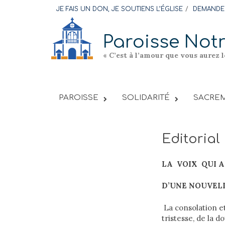
Skip
JE FAIS UN DON, JE SOUTIENS L’ÉGLISE
DEMANDER
to
content
Paroisse Not
« C’est à l’amour que vous aurez 
PAROISSE
SOLIDARITÉ
SACREM
Editoria
LA VOIX QUI 
D’UNE NOUVELL
La consolation et
tristesse, de la d