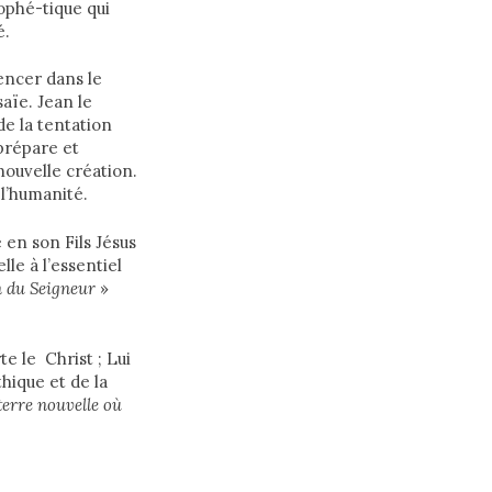
rophé-tique qui
é.
encer dans le
aïe. Jean le
de la tentation
 prépare et
nouvelle création.
 l’humanité.
 en son Fils Jésus
lle à l’essentiel
 du Seigneur
»
e le Christ ; Lui
thique et de la
terre
nouvelle où