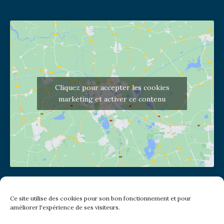
Cliquez pour accepter les cookies
marketing et activer ce contenu
Adresse de l'église
Ce site utilise des cookies pour son bon fonctionnement et pour
(pas de courrier à cette adresse)
améliorer l'expérience de ses visiteurs.
2 place Jules Joffrin - 75018