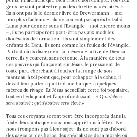
pense finalement que Dieu trouve son compte. Tous ces
gens ne sont peut-être pas des chrétiens « éclairés ».
Ils n’ont pas lu le dernier livre de Drewermann – moi
non plus d’ailleurs – , ils ne courent pas après le Dalaï
Lama pour donner sens à l’Evangile – moi encore moins
– , ils ne participeront peut-être pas aux modules
diocésains de formation. Ils sont simplement des
enfants de Dieu. Ils sont comme les foules de l’évangile.
Partout où ils discernent la présence active de Dieu sur
terre, ils y courent, sans retenue. À la manière de tous
ces pauvres qui fonçaient sur Jésus, le pressaient de
toute part, cherchant à toucher la frange de son
manteau, à tel point que, pour échapper à la cohue, il
devait leur parler à partir d’une barque, à quelques
mètres du rivage. Et Jésus accueillait cette foi populaire,
tout en l’éduquant et l’approfondissant : «
Qui s’élève
sera abaissé ; qui s’abaisse sera élevé.
»
Tous ces croyants seront peut-être incorporés dans la
foule des saints que nous nous apprêtons à fêter. Ne
nous trompons pas à leur sujet : ils ne sont pas d’abord
des sages ou des héros, des spécialistes de la morale ou