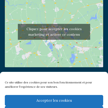
Cliquez pour accepter les cookies
marketing et activer ce contenu
Adresse de l'église
Ce site utilise des cookies pour son bon fonctionnement et pour
(pas de courrier à cette adresse)
améliorer l'expérience de ses visiteurs.
2 place Jules Joffrin - 75018
Metro: Jules Joffrin ou Simplon
Bus : Mairie du XVIII
Accepter les cookies