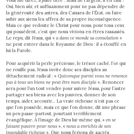
Vous me direz, à juste titre : mais de l’argent, il en faut !
Oui, bien sûr, et suffisamment pour ne pas dépendre de
la générosité des autres, des Caisses de l’État, ou faire
subir aux siens les affres de sa propre inconséquence.
Mais ce que redoute le Christ pour nous, pour tous ceux
qui possèdent, c’est que nous vivions en êtres rassasiés.
Le repu, dit Jésus, qui «
a dans ce monde sa consolation
»
ne peut entrer dans le Royaume de Dieu : il a étouffé en
lui la Parole.
Pour acquérir la perle précieuse, le trésor caché, l’or qui
ne rouille pas, Jésus invite donc ses disciples au
détachement radical : «
Quiconque parmi vous ne renonce
pas à tous ses biens ne peut être mon disciple
». Renoncer
sera pour l’un tout vendre pour suivre Jésus, pour l’autre
partager ses biens avec les pauvres, donner de son
temps, aider, secourir… La vraie richesse n’est pas ce
que l’on possède, mais ce que l’on donne, dit une phrase
un peu passe-partout, pourtant terriblement
évangélique. À l’image de Dieu lui-même qui, «
en se
faisant pauvre pour nous
», «
nous a enrichis de son
insondable richesse
». Que nous ferions de sacrés