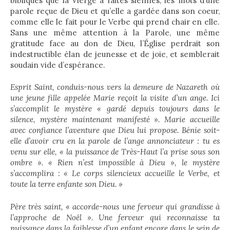
bibliques que la Vierge a faites siennes, les mots d’une
parole reçue de Dieu et qu’elle a gardée dans son coeur,
comme elle le fait pour le Verbe qui prend chair en elle.
Sans une même attention à la Parole, une même
gratitude face au don de Dieu, l’Église perdrait son
indestructible élan de jeunesse et de joie, et semblerait
soudain vide d’espérance.
Esprit Saint, conduis-nous vers la demeure de Nazareth où
une jeune fille appelée Marie reçoit la visite d’un ange. Ici
s’accomplit le mystère « gardé depuis toujours dans le
silence, mystère maintenant manifesté ». Marie accueille
avec confiance l’aventure que Dieu lui propose. Bénie soit-
elle d’avoir cru en la parole de l’ange annonciateur : tu es
venu sur elle, « la puissance de Très-Haut l’a prise sous son
ombre ». « Rien n’est impossible à Dieu », le mystère
s’accomplira : « Le corps silencieux accueille le Verbe, et
toute la terre enfante son Dieu. »
Père très saint, « accorde-nous une ferveur qui grandisse à
l’approche de Noël ». Une ferveur qui reconnaisse ta
puissance dans la faiblesse d’un enfant encore dans le sein de