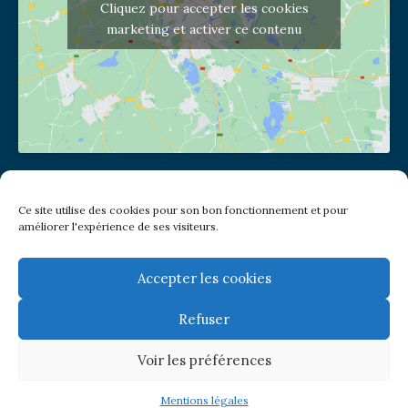
Cliquez pour accepter les cookies
marketing et activer ce contenu
Adresse de l'église
Ce site utilise des cookies pour son bon fonctionnement et pour
(pas de courrier à cette adresse)
améliorer l'expérience de ses visiteurs.
2 place Jules Joffrin - 75018
Metro: Jules Joffrin ou Simplon
Bus : Mairie du XVIII
Accepter les cookies
Refuser
Newsletter
Voir les préférences
© Paroisse Notre-Dame de Clignancourt
Mentions légales