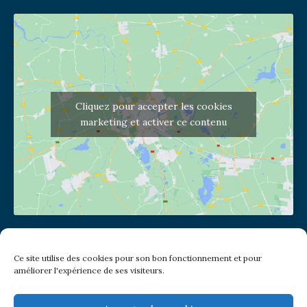
Cliquez pour accepter les cookies
marketing et activer ce contenu
Adresse de l'église
Ce site utilise des cookies pour son bon fonctionnement et pour
(pas de courrier à cette adresse)
améliorer l'expérience de ses visiteurs.
2 place Jules Joffrin - 75018
Metro: Jules Joffrin ou Simplon