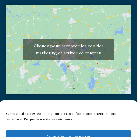
Cliquez pour accepter les cookies
marketing et activer ce contenu
Adresse de l'église
Ce site utilise des cookies pour son bon fonctionnement et pour
(pas de courrier à cette adresse)
améliorer l'expérience de ses visiteurs.
2 place Jules Joffrin - 75018
Metro: Jules Joffrin ou Simplon
Bus : Mairie du XVIII
Accepter les cookies