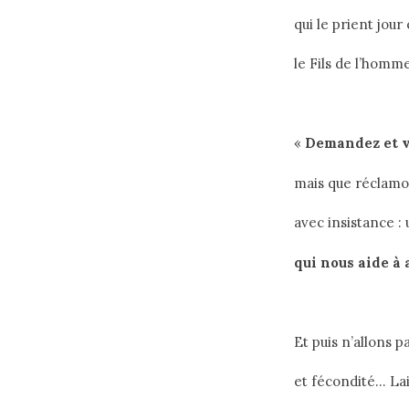
qui le prient jour
le Fils de l’homme
«
D
emandez et v
mais que réclamo
avec insistance :
qui nous aide à 
Et puis n’allons p
et fécondité… La