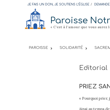
Skip
JE FAIS UN DON, JE SOUTIENS L’ÉGLISE
DEMANDER
to
content
Paroisse Not
« C’est à l’amour que vous aurez 
PAROISSE
SOLIDARITÉ
SACREM
Editorial
PRIEZ SA
« Pourquoi prier,
Ainsi au temps d