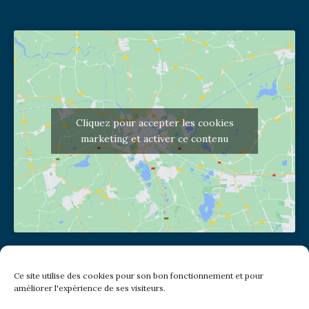
Cliquez pour accepter les cookies
marketing et activer ce contenu
Adresse de l'église
Ce site utilise des cookies pour son bon fonctionnement et pour
(pas de courrier à cette adresse)
améliorer l'expérience de ses visiteurs.
2 place Jules Joffrin - 75018