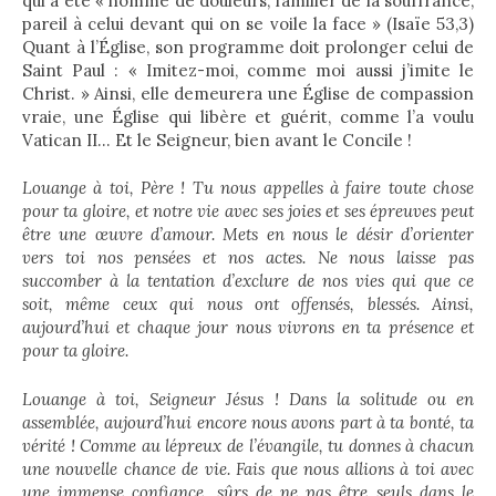
qui a été « homme de douleurs, familier de la souffrance,
pareil à celui devant qui on se voile la face » (Isaïe 53,3)
Quant à l’Église, son programme doit prolonger celui de
Saint Paul : « Imitez-moi, comme moi aussi j’imite le
Christ. » Ainsi, elle demeurera une Église de compassion
vraie, une Église qui libère et guérit, comme l’a voulu
Vatican II… Et le Seigneur, bien avant le Concile !
Louange à toi, Père ! Tu nous appelles à faire toute chose
pour ta gloire, et notre vie avec ses joies et ses épreuves peut
être une œuvre d’amour. Mets en nous le désir d’orienter
vers toi nos pensées et nos actes. Ne nous laisse pas
succomber à la tentation d’exclure de nos vies qui que ce
soit, même ceux qui nous ont offensés, blessés. Ainsi,
aujourd’hui et chaque jour nous vivrons en ta présence et
pour ta gloire.
Louange à toi, Seigneur Jésus ! Dans la solitude ou en
assemblée, aujourd’hui encore nous avons part à ta bonté, ta
vérité ! Comme au lépreux de l’évangile, tu donnes à chacun
une nouvelle chance de vie. Fais que nous allions à toi avec
une immense confiance, sûrs de ne pas être seuls dans le