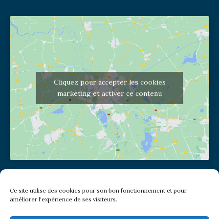
Cliquez pour accepter les cookies
marketing et activer ce contenu
Adresse de l'église
Ce site utilise des cookies pour son bon fonctionnement et pour
(pas de courrier à cette adresse)
améliorer l'expérience de ses visiteurs.
2 place Jules Joffrin - 75018
Metro: Jules Joffrin ou Simplon