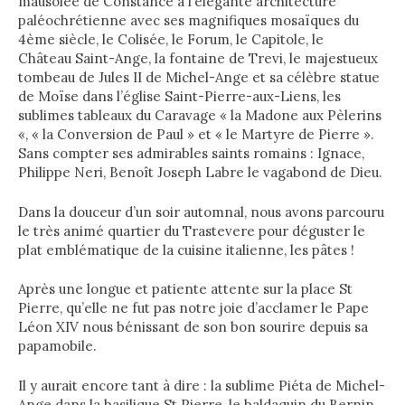
mausolée de Constance à l’élégante architecture
paléochrétienne avec ses magnifiques mosaïques du
4ème siècle, le Colisée, le Forum, le Capitole, le
Château Saint-Ange, la fontaine de Trevi, le majestueux
tombeau de Jules II de Michel-Ange et sa célèbre statue
de Moïse dans l’église Saint-Pierre-aux-Liens, les
sublimes tableaux du Caravage « la Madone aux Pèlerins
«, « la Conversion de Paul » et « le Martyre de Pierre ».
Sans compter ses admirables saints romains : Ignace,
Philippe Neri, Benoît Joseph Labre le vagabond de Dieu.
Dans la douceur d’un soir automnal, nous avons parcouru
le très animé quartier du Trastevere pour déguster le
plat emblématique de la cuisine italienne, les pâtes !
Après une longue et patiente attente sur la place St
Pierre, qu’elle ne fut pas notre joie d’acclamer le Pape
Léon XIV nous bénissant de son bon sourire depuis sa
papamobile.
Il y aurait encore tant à dire : la sublime Piéta de Michel-
Ange dans la basilique St Pierre, le baldaquin du Bernin,