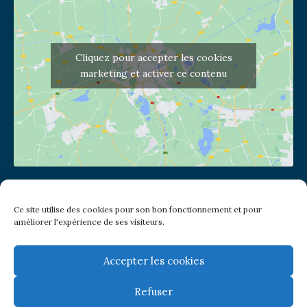
Cliquez pour accepter les cookies
marketing et activer ce contenu
Adresse de l'église
Ce site utilise des cookies pour son bon fonctionnement et pour
(pas de courrier à cette adresse)
améliorer l'expérience de ses visiteurs.
2 place Jules Joffrin - 75018
Metro: Jules Joffrin ou Simplon
Bus : Mairie du XVIII
Accepter les cookies
Refuser
Newsletter