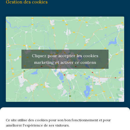
Gestion des cookies
Cliquez pour accepter les cookies
marketing et activer ce contenu
Adresse de l'église
Ce site utilise des cookies pour son bon fonctionnement et pour
(pas de courrier à cette adresse)
améliorer l'expérience de ses visiteurs.
2 place Jules Joffrin - 75018