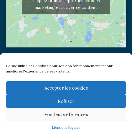
Cliquez pour accepter les cookies
marketing et activer ce contenu
Adresse de l'église
Ce site utilise des cookies pour son bon fonctionnement et pour
(pas de courrier à cette adresse)
améliorer l'expérience de ses visiteurs.
2 place Jules Joffrin - 75018
Metro: Jules Joffrin ou Simplon
Bus : Mairie du XVIII
Accepter les cookies
Refuser
Newsletter
Voir les préférences
© Paroisse Notre-Dame de Clignancourt
Mentions légales