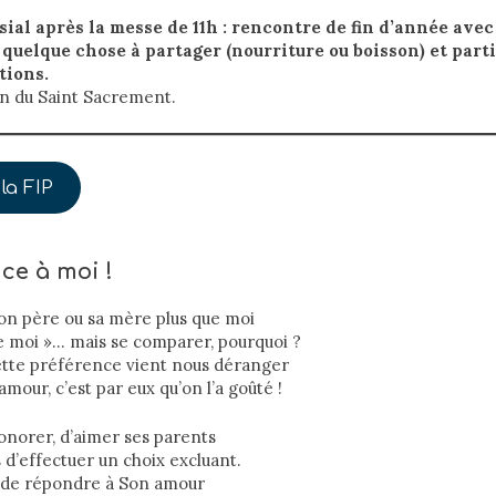
ial après la messe de 11h : rencontre de fin d’année avec
quelque chose à partager (nourriture ou boisson) et parti
tions.
on du Saint Sacrement.
la FIP
ce à moi !
son père ou sa mère plus que moi
e moi »… mais se comparer, pourquoi ?
tte préférence vient nous déranger
mour, c’est par eux qu’on l’a goûté !
honorer, d’aimer ses parents
s d’effectuer un choix excluant.
t de répondre à Son amour