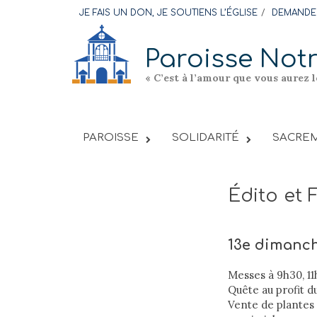
Skip
JE FAIS UN DON, JE SOUTIENS L’ÉGLISE
DEMANDER
to
content
Paroisse Not
« C’est à l’amour que vous aurez 
PAROISSE
SOLIDARITÉ
SACREM
Édito et 
13e dimanc
Messes à 9h30, 11
Quête au profit d
Vente de plantes 