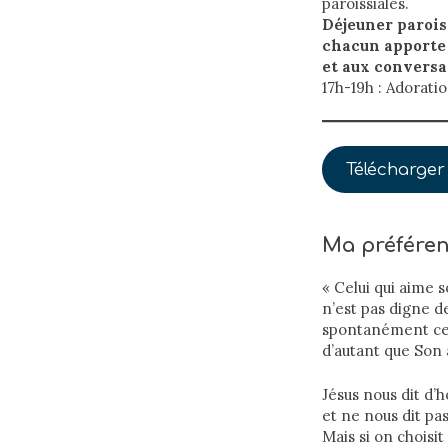
paroissiales.
Déjeuner paroiss
chacun apporte 
et aux conversa
17h-19h : Adorati
Télécharger 
Ma préféren
« Celui qui aime 
n’est pas digne d
spontanément ce
d’autant que Son a
Jésus nous dit d’
et ne nous dit pa
Mais si on choisi