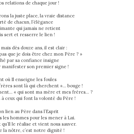
os relations de chaque jour !
ons la juste place, la vraie distance
erté de chacun, l’élégance
imante qui jamais ne retient
s sert et resserre le lien !
mais dès douze ans, il est clair :
pas que je dois être chez mon Père ? »
uché par sa confiance insigne
r manifester son premier signe !
 où Il enseigne les foules
frères sont là qui cherchent »… bouge !
ment… « qui sont ma mère et mes frères… ?
ns à ceux qui font la volonté du Père !
on lien au Père dans l’Esprit
s les hommes pour les mener à Lui.
 qu’Il le réalise et vient nous sauver.
la nôtre, c’est notre dignité !