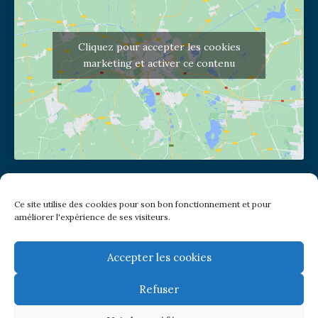
Cliquez pour accepter les cookies
marketing et activer ce contenu
Adresse de l'église
Ce site utilise des cookies pour son bon fonctionnement et pour
(pas de courrier à cette adresse)
améliorer l'expérience de ses visiteurs.
2 place Jules Joffrin - 75018
Metro: Jules Joffrin ou Simplon
Bus : Mairie du XVIII
Accepter les cookies
Refuser
Newsletter