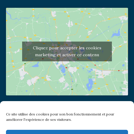
Cliquez pour accepter les cookies
marketing et activer ce contenu
Adresse de l'église
Ce site utilise des cookies pour son bon fonctionnement et pour
(pas de courrier à cette adresse)
améliorer l'expérience de ses visiteurs.
2 place Jules Joffrin - 75018
Metro: Jules Joffrin ou Simplon