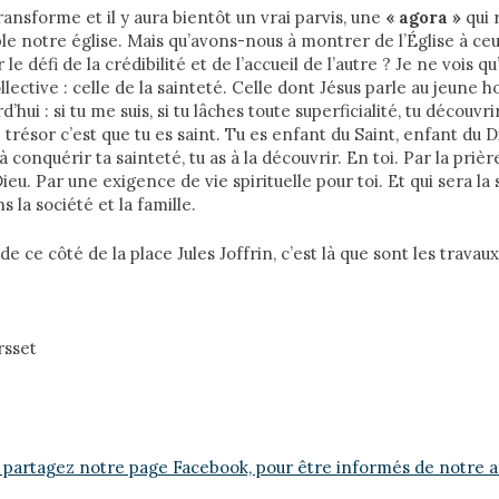
ransforme et il y aura bientôt un vrai parvis, une
« agora »
qui 
ible notre église. Mais qu’avons-nous à montrer de l’Église à ce
 défi de la crédibilité et de l’accueil de l’autre ? Je ne vois qu
llective : celle de la sainteté. Celle dont Jésus parle au jeune
d’hui : si tu me suis, si tu lâches toute superficialité, tu découvr
ce trésor c’est que tu es saint. Tu es enfant du Saint, enfant du D
 à conquérir ta sainteté, tu as à la découvrir. En toi. Par la prièr
eu. Par une exigence de vie spirituelle pour toi. Et qui sera la
la société et la famille.
e ce côté de la place Jules Joffrin, c’est là que sont les travaux
rsset
 partagez notre page Facebook, pour être informés de notre ac