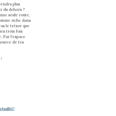
rendra plus
ux du dehors ?
’une seule route,
 homme riche dans
iras le trésor que
ieu trois fois
e. Par l’espace
 source de tes
 !
tualité!