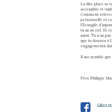
La dite place se t
accessible et vis
Comment relever le
personnelle et co
l’Évangile d’aujour
tu as au ciel. Et 
saint. Tu n’as pas
que tu donnes à Di
engagements dans 
Il me semble que d
Père Philippe Ma
Likez et