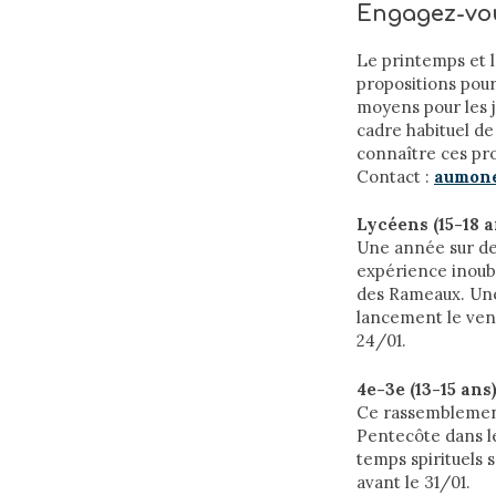
Engagez-vou
Le printemps et l
propositions pour
moyens pour les je
cadre habituel de 
connaître ces pro
Contact :
aumone
Lycéens (15-18 a
Une année sur deu
expérience inoub
des Rameaux. Une 
lancement le vend
24/01.
4e-3e (13-15 ans
Ce rassemblement 
Pentecôte dans le
temps spirituels 
avant le 31/01.