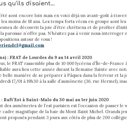
s qu’ils disaient…
’été sont encore loin mais en voici déjà un avant-goût à trave
 les moins de 18 ans. Les temps forts vécus en groupe sont les
unes de découvrir la joie d’être chrétiens et de profiter d’init
la paroisse n’offre pas. N’hésitez pas à venir nous interroger e
positions autour de vous !
riendcl@gmail.com
ns) : FRAT de Lourdes du 9 au 14 avril 2020
x, le FRAT rassemble plus de 10 000 lycéens d’Île-de-France 
liable aura lieu cette année durant la Semaine Sainte avec n
belle manière de se préparer à Pâques dans la ferveur et la j
redi 17/01 à 19h30 à la salle d’aumônerie (36, rue Hermel), insc
) : Raft’Est à Saint-Malo du 30 mai au 1er juin 2020
des aumôneries de l’est parisien est l’occasion de passer le 
 cadre magnifique de la baie du Mont Saint Michel. Grands jeux
sont proposés pendant 3 jours aux côtés de plus de 200 collégie