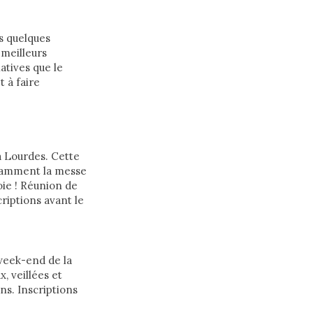
rs quelques
 meilleurs
iatives que le
t à faire
à Lourdes. Cette
otamment la messe
oie ! Réunion de
riptions avant le
week-end de la
, veillées et
ns. Inscriptions