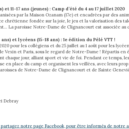
) et 11-17 ans (jeunes) : Camp d’été du 4 au 17 juillet 2020
anisées par la Maison Ozanam (17e) et encadrées par des anim
 chrétienne fondée sur la joie, le jeu et la valorisation des ta
hant… La paroisse Notre-Dame de Clignancourt est associée au
 ans) et lycéens (15-18 ans) : 1e édition du Pélé VTT !
 2020 pour les collégiens et du 25 juillet au 1 août pour les lycéen
le Vexin et Paris, sous le regard de Notre-Dame ! Répartis en é
t chaque jour, alliant sport et vie de foi. Pendant ce temps, le
se en place du camp et organisent les veillées, avec leurs pro
paroisses de Notre-Dame de Clignancourt et de Sainte Genev
ri Debray
 partagez notre page Facebook, pour être informés de notre ac