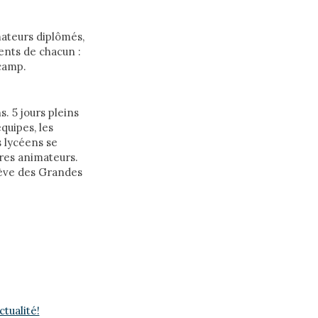
ateurs diplômés,
lents de chacun :
 camp.
s. 5 jours pleins
quipes, les
s lycéens se
pres animateurs.
iève des Grandes
tualité!