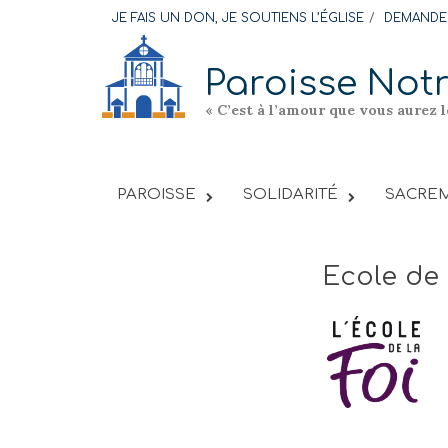
Skip
JE FAIS UN DON, JE SOUTIENS L’ÉGLISE
DEMANDER
to
content
Paroisse Not
« C’est à l’amour que vous aurez 
PAROISSE
SOLIDARITÉ
SACREM
Ecole de 