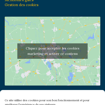
Gestion des cookies
Cliquez pour accepter les cookies
marketing et activer ce contenu
Adresse de l'église
Ce site utilise des cookies pour son bon fonctionnement et pour
(pas de courrier à cette adresse)
améliorer l'expérience de ses visiteurs.