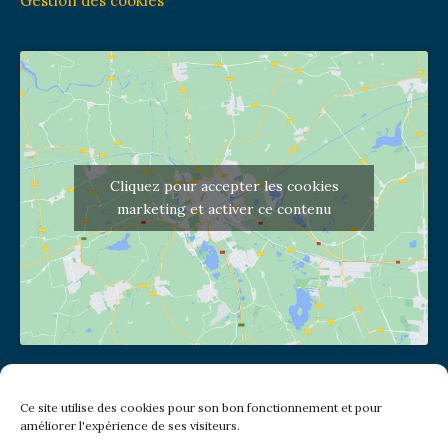
Gestion des cookies
Cliquez pour accepter les cookies
marketing et activer ce contenu
Adresse de l'église
Ce site utilise des cookies pour son bon fonctionnement et pour
(pas de courrier à cette adresse)
améliorer l'expérience de ses visiteurs.
2 place Jules Joffrin - 75018