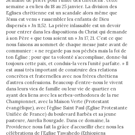
Semaine de prière pour l’unité des chrétiens : cette
semaine a eu lieu du 18 au 25 janvier. La division des
Eglises chrétienne est un scandale alors même que
Jésus est venu « rassembler les enfants de Dieu
dispersés » Jn 11,52. La prière inlassable est un devoir
pour entrer dans les dispositions du Christ qui demande
à son Père « que tous soient un » Jn 17, 21. C’est ce que
nous faisons au sommet de chaque messe juste avant de
communier : « ne regarde pas nos péchés mais la foi de
ton Église ; pour que ta volonté s’accomplisse, donne-lui
toujours cette paix, et conduis-la vers l’unité parfaite. » Il
est aussi très important de construire des relations
concrètes et fraternelles avec nos frères chrétiens
d’autres confessions. Beaucoup d’entre-nous le vivent
dans leurs vies de famille ou leur vie de quartier en
ayant des liens avec les serbes-orthodoxes de la rue
Championnet, avec la Maison Verte (Protestant
évangélique), avec l’église Saint Paul (Eglise Protestante
Unifiée de France) du boulevard Barbès et sa jeune
pasteure, Aurelia Bourgade. Dans ce domaine, la
Providence nous fait la grâce d’accueillir chez nous les
célébrations de l’Eglise Tawahedo (Ethiopiens