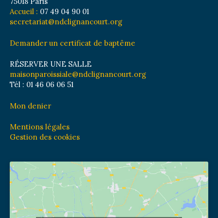
75018 Paris
Accueil :
07 49 04 90 01
secretariat@ndclignancourt.org
Demander un certificat de baptême
RÉSERVER UNE SALLE
maisonparoissiale@ndclignancourt.org
Tél : 01 46 06 06 51
Mon denier
Mentions légales
Gestion des cookies