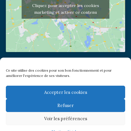
Cliquez pour accepter les cookies
marketing et activer ce contenu
Adresse de l'église
Ce site utilise des cookies pour son bon fonctionnement et pour
(pas de courrier à cette adresse)
améliorer l'expérience de ses visiteurs.
2 place Jules Joffrin - 75018
Metro: Jules Joffrin ou Simplon
Bus : Mairie du XVIII
Accepter les cookies
Refuser
Newsletter
Voir les préférences