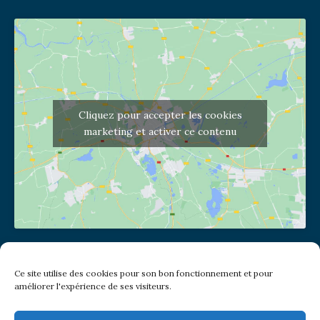
Cliquez pour accepter les cookies
marketing et activer ce contenu
Adresse de l'église
Ce site utilise des cookies pour son bon fonctionnement et pour
(pas de courrier à cette adresse)
améliorer l'expérience de ses visiteurs.
2 place Jules Joffrin - 75018
Metro: Jules Joffrin ou Simplon