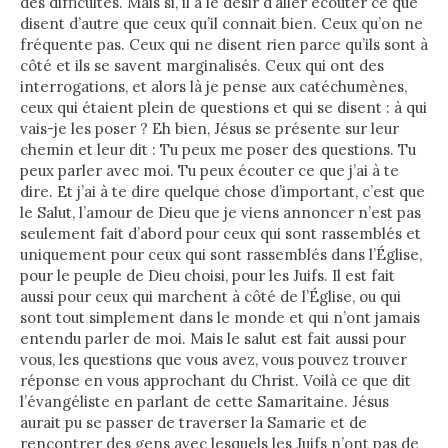
des difficultés. Mais si, il a le désir d’aller écouter ce que
disent d’autre que ceux qu’il connait bien. Ceux qu’on ne
fréquente pas. Ceux qui ne disent rien parce qu’ils sont à
côté et ils se savent marginalisés. Ceux qui ont des
interrogations, et alors là je pense aux catéchumènes,
ceux qui étaient plein de questions et qui se disent : à qui
vais-je les poser ? Eh bien, Jésus se présente sur leur
chemin et leur dit : Tu peux me poser des questions. Tu
peux parler avec moi. Tu peux écouter ce que j’ai à te
dire. Et j’ai à te dire quelque chose d’important, c’est que
le Salut, l’amour de Dieu que je viens annoncer n’est pas
seulement fait d’abord pour ceux qui sont rassemblés et
uniquement pour ceux qui sont rassemblés dans l’Église,
pour le peuple de Dieu choisi, pour les Juifs. Il est fait
aussi pour ceux qui marchent à côté de l’Église, ou qui
sont tout simplement dans le monde et qui n’ont jamais
entendu parler de moi. Mais le salut est fait aussi pour
vous, les questions que vous avez, vous pouvez trouver
réponse en vous approchant du Christ. Voilà ce que dit
l’évangéliste en parlant de cette Samaritaine. Jésus
aurait pu se passer de traverser la Samarie et de
rencontrer des gens avec lesquels les Juifs n’ont pas de