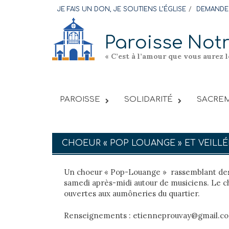
Skip
JE FAIS UN DON, JE SOUTIENS L’ÉGLISE
DEMANDER
to
content
Paroisse Not
« C’est à l’amour que vous aurez 
PAROISSE
SOLIDARITÉ
SACREM
CHOEUR « POP LOUANGE » ET VEILLÉ
Un choeur « Pop-Louange » rassemblant des j
samedi après-midi autour de musiciens. Le c
ouvertes aux aumôneries du quartier.
Renseignements : etienneprouvay@gmail.c