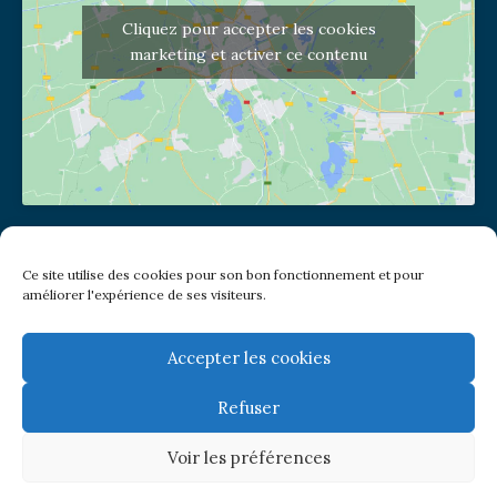
Cliquez pour accepter les cookies
marketing et activer ce contenu
Adresse de l'église
Ce site utilise des cookies pour son bon fonctionnement et pour
(pas de courrier à cette adresse)
améliorer l'expérience de ses visiteurs.
2 place Jules Joffrin - 75018
Metro: Jules Joffrin ou Simplon
Bus : Mairie du XVIII
Accepter les cookies
Refuser
Newsletter
Voir les préférences