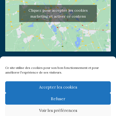
Cliquez pour accepter les cookies
marketing et activer ce contenu
Adresse de l'église
Ce site utilise des cookies pour son bon fonctionnement et pour
(pas de courrier à cette adresse)
améliorer l'expérience de ses visiteurs.
2 place Jules Joffrin - 75018
Metro: Jules Joffrin ou Simplon
Bus : Mairie du XVIII
Accepter les cookies
Refuser
Newsletter
Voir les préférences