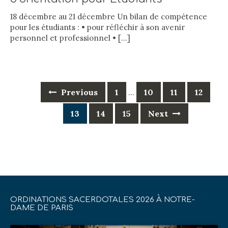
18 décembre au 21 décembre Un bilan de compétence
pour les étudiants : • pour réfléchir à son avenir
personnel et professionnel •
[…]
Posts
Previous
1
10
11
12
…
navigation
13
14
15
Next
ORDINATIONS SACERDOTALES 2026 À NOTRE-
DAME DE PARIS