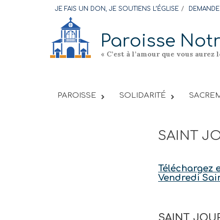
Skip
JE FAIS UN DON, JE SOUTIENS L’ÉGLISE
DEMANDER
to
content
Paroisse Not
« C’est à l’amour que vous aurez 
PAROISSE
SOLIDARITÉ
SACREM
SAINT JO
Téléchargez e
Vendredi Sai
SAINT JOUR