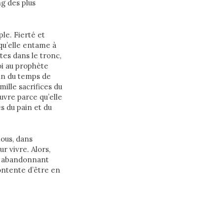
ng des plus
le. Fierté et
qu’elle entame à
tes dans le tronc,
oi au prophète
bin du temps de
ille sacrifices du
auvre parce qu’elle
s du pain et du
nous, dans
r vivre. Alors,
en abandonnant
ontente d’être en