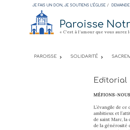
Skip
JE FAIS UN DON, JE SOUTIENS L’ÉGLISE
DEMANDER
to
content
Paroisse Not
« C’est à l’amour que vous aurez 
PAROISSE
SOLIDARITÉ
SACREM
Editoria
MÉFIONS-NOUS
L’évangile de ce
ambitieux et l’att
de saint Marc, la 
de la générosité 