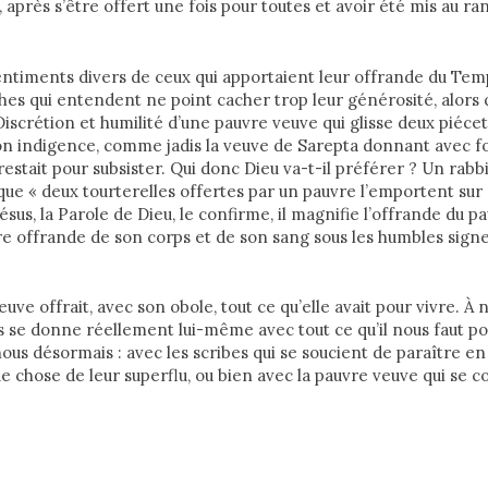
, après s’être offert une fois pour toutes et avoir été mis au ra
ntiments divers de ceux qui apportaient leur offrande du Temp
ches qui entendent ne point cacher trop leur générosité, alors 
Discrétion et humilité d’une pauvre veuve qui glisse deux piécet
on indigence, comme jadis la veuve de Sarepta donnant avec f
i restait pour subsister. Qui donc Dieu va-t-il préférer ? Un rab
que « deux tourterelles offertes par un pauvre l’emportent sur m
Jésus, la Parole de Dieu, le confirme, il magnifie l’offrande du p
re offrande de son corps et de son sang sous les humbles signe
euve offrait, avec son obole, tout ce qu’elle avait pour vivre. À 
us se donne réellement lui-même avec tout ce qu’il nous faut pou
ous désormais : avec les scribes qui se soucient de paraître 
 chose de leur superflu, ou bien avec la pauvre veuve qui se c