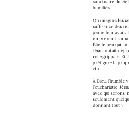
sanctuaire du ciel
humiliés.
On imagine les se
suffisance des ri
peine leur avoir. 
en prenant sur s
Elie le peu qui lu
Jésus notait déjà 
roi Agrippa ». Et 
préfigure la prop
vin.
À Dieu, l’humble v
l’eucharistie, Jés
avec qui serons-n
seulement quelque
donnant tout ?