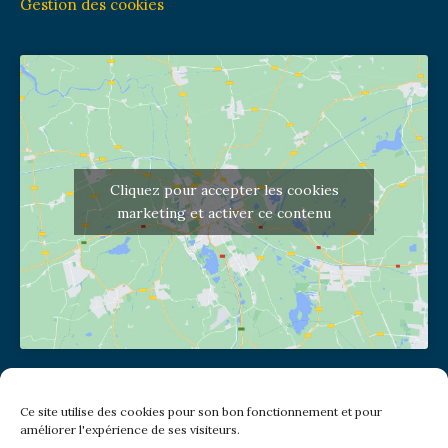
Gestion des cookies
Cliquez pour accepter les cookies
marketing et activer ce contenu
Adresse de l'église
Ce site utilise des cookies pour son bon fonctionnement et pour
(pas de courrier à cette adresse)
améliorer l'expérience de ses visiteurs.
2 place Jules Joffrin - 75018