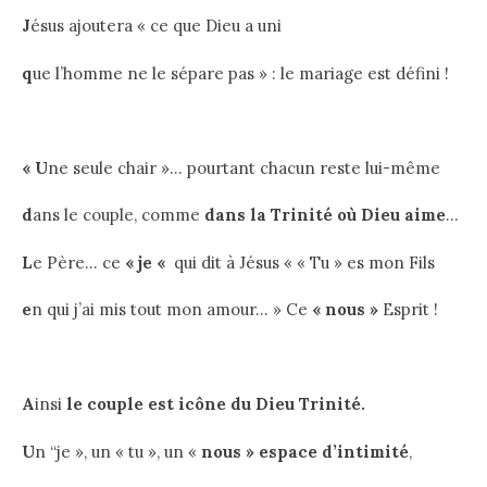
J
ésus ajoutera « ce que Dieu a uni
q
ue l’homme ne le sépare pas » : le mariage est défini !
« U
ne seule chair »… pourtant chacun reste lui-même
d
ans le couple, comme
dans la Trinité où Dieu aime
…
L
e Père… ce
« je «
qui dit à Jésus « « Tu » es mon Fils
e
n qui j’ai mis tout mon amour… » Ce
« nous »
Esprit !
A
insi
le couple est icône du Dieu Trinité.
U
n “je », un « tu », un «
nous » espace d’intimité
,