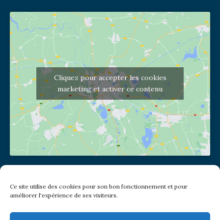
Cliquez pour accepter les cookies
marketing et activer ce contenu
Adresse de l'église
Ce site utilise des cookies pour son bon fonctionnement et pour
(pas de courrier à cette adresse)
améliorer l'expérience de ses visiteurs.
2 place Jules Joffrin - 75018
Metro: Jules Joffrin ou Simplon