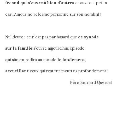
fécond qui s’ouvre à bien d’autres
et aux tout petits
c
ar l’Amour ne referme personne sur son nombril !
N
ul doute : ce n’est pas par hasard que
ce synode
s
ur la famille
s’ouvre aujourd’hui, épisode
q
ui sûr, en redira au monde
le fondement
,
a
ccueillant
ceux qui restent meurtris profondément !
Père Bernard Quéruel