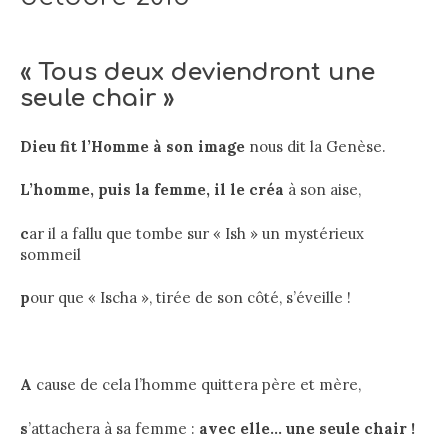
« Tous deux deviendront une
seule chair »
D
ieu fit l’Homme à son image
nous dit la Genèse.
L
’
homme, puis la femme, il le
créa
à son aise,
c
ar il a fallu que tombe sur « Ish » un mystérieux
sommeil
p
our que « Ischa », tirée de son côté, s’éveille !
A
cause de cela l’homme quittera père et mère,
s
’attachera à sa femme :
avec elle… une seule chair !