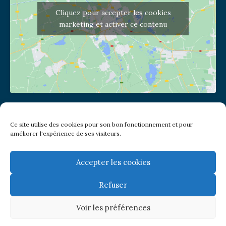
Cliquez pour accepter les cookies
marketing et activer ce contenu
Adresse de l'église
Ce site utilise des cookies pour son bon fonctionnement et pour
(pas de courrier à cette adresse)
améliorer l'expérience de ses visiteurs.
2 place Jules Joffrin - 75018
Metro: Jules Joffrin ou Simplon
Bus : Mairie du XVIII
Accepter les cookies
Refuser
Newsletter
Voir les préférences