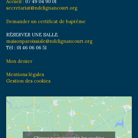
Accueil :
07 49 04 90 01
secretariat@ndclignancourt.org
Demander un certificat de baptême
RÉSERVER UNE SALLE
maisonparoissiale@ndclignancourt.org
Tél : 01 46 06 06 51
Mon denier
Mentions légales
Gestion des cookies
Cliquez pour accepter les cookies