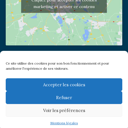
marketing et activer ce contenu
Adresse de l'église
Ce site utilise des cookies pour son bon fonctionnement et pour
(pas de courrier à cette adresse)
améliorer l'expérience de ses visiteurs.
2 place Jules Joffrin - 75018
Metro: Jules Joffrin ou Simplon
Bus : Mairie du XVIII
Accepter les cookies
Refuser
Newsletter
Voir les préférences
© Paroisse Notre-Dame de Clignancourt
Mentions légales