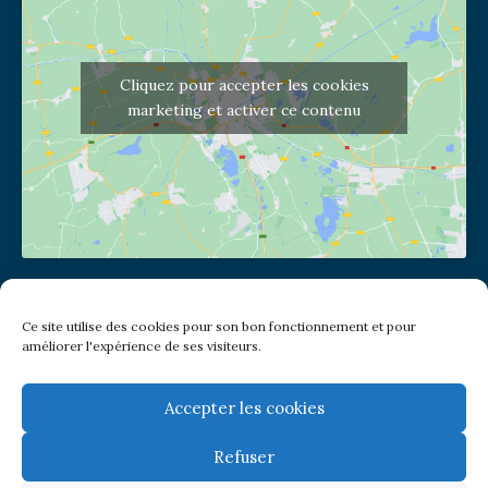
Cliquez pour accepter les cookies
marketing et activer ce contenu
Adresse de l'église
Ce site utilise des cookies pour son bon fonctionnement et pour
(pas de courrier à cette adresse)
améliorer l'expérience de ses visiteurs.
2 place Jules Joffrin - 75018
Metro: Jules Joffrin ou Simplon
Bus : Mairie du XVIII
Accepter les cookies
Refuser
Newsletter