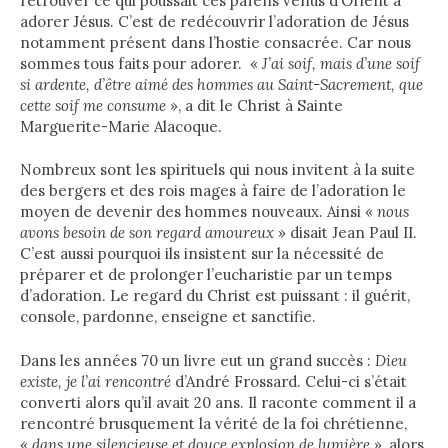
retrouver ce qui poussait ces païens venus d’Orient à
adorer Jésus. C’est de redécouvrir l’adoration de Jésus
notamment présent dans l’hostie consacrée. Car nous
sommes tous faits pour adorer. «
J’ai soif, mais d’une soif
si ardente, d’être aimé des hommes au Saint-Sacrement, que
cette soif me consume
», a dit le Christ à Sainte
Marguerite-Marie Alacoque.
Nombreux sont les spirituels qui nous invitent à la suite
des bergers et des rois mages à faire de l’adoration le
moyen de devenir des hommes nouveaux. Ainsi «
nous
avons besoin de son regard amoureux
» disait Jean Paul II.
C’est aussi pourquoi ils insistent sur la nécessité de
préparer et de prolonger l’eucharistie par un temps
d’adoration. Le regard du Christ est puissant : il guérit,
console, pardonne, enseigne et sanctifie.
Dans les années 70 un livre eut un grand succès :
Dieu
existe, je l’ai rencontré
d’André Frossard. Celui-ci s’était
converti alors qu’il avait 20 ans. Il raconte comment il a
rencontré brusquement la vérité de la foi chrétienne,
«
dans une silencieuse et douce explosion de lumière
», alors