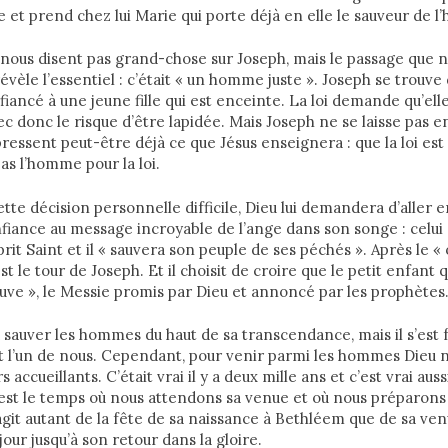
 et prend chez lui Marie qui porte déjà en elle le sauveur de l
 nous disent pas grand-chose sur Joseph, mais le passage que
évèle l’essentiel : c’était « un homme juste ». Joseph se trouve
e, fiancé à une jeune fille qui est enceinte. La loi demande qu’el
c donc le risque d’être lapidée. Mais Joseph ne se laisse pas 
il pressent peut-être déjà ce que Jésus enseignera : que la loi est
s l’homme pour la loi.
tte décision personnelle difficile, Dieu lui demandera d’aller e
nfiance au message incroyable de l’ange dans son songe : celui 
it Saint et il « sauvera son peuple de ses péchés ». Après le « 
st le tour de Joseph. Et il choisit de croire que le petit enfant q
ve », le Messie promis par Dieu et annoncé par les prophètes
u sauver les hommes du haut de sa transcendance, mais il s’est 
l’un de nous. Cependant, pour venir parmi les hommes Dieu ne
accueillants. C’était vrai il y a deux mille ans et c’est vrai auss
 est le temps où nous attendons sa venue et où nous préparon
l s’agit autant de la fête de sa naissance à Bethléem que de sa v
our jusqu’à son retour dans la gloire.