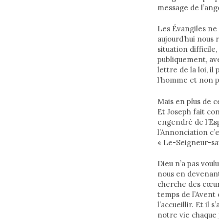
message de l’ange
Les Évangiles ne
aujourd’hui nous r
situation difficil
publiquement, ave
lettre de la loi, 
l’homme et non pa
Mais en plus de ce
Et Joseph fait co
engendré de l’Espr
l’Annonciation c’e
« Le-Seigneur-sau
Dieu n’a pas voul
nous en devenant 
cherche des cœurs 
temps de l’Avent
l’accueillir. Et i
notre vie chaque j