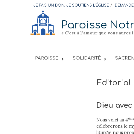
Skip
JE FAIS UN DON, JE SOUTIENS L’ÉGLISE
DEMANDER
to
content
Paroisse Not
« C’est à l’amour que vous aurez 
PAROISSE
SOLIDARITÉ
SACREM
Editoria
Dieu avec
èm
Nous voici au 4
célébrerons le my
liturgie nous prop