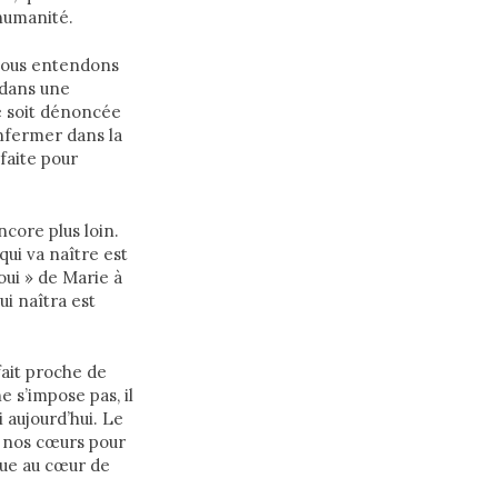
’humanité.
 nous entendons
 dans une
le soit dénoncée
enfermer dans la
 faite pour
ncore plus loin.
qui va naître est
oui » de Marie à
ui naîtra est
.
fait proche de
 s’impose pas, il
i aujourd’hui. Le
s nos cœurs pour
enue au cœur de