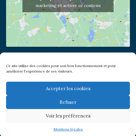
marketing et activer ce contenu
Adresse de l'église
Ce site utilise des cookies pour son bon fonctionnement et pour
(pas de courrier à cette adresse)
améliorer l'expérience de ses visiteurs.
2 place Jules Joffrin - 75018
Metro: Jules Joffrin ou Simplon
Bus : Mairie du XVIII
Accepter les cookies
Refuser
Newsletter
Voir les préférences
© Paroisse Notre-Dame de Clignancourt
Mentions légales