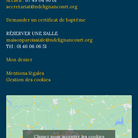
Accueil :
07 49 04 90 01
secretariat@ndclignancourt.org
Demander un certificat de baptême
RÉSERVER UNE SALLE
maisonparoissiale@ndclignancourt.org
Tél : 01 46 06 06 51
Mon denier
Mentions légales
Gestion des cookies
Cliquez pour accepter les cookies