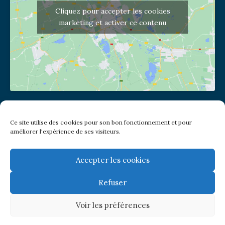
Cliquez pour accepter les cookies
marketing et activer ce contenu
Adresse de l'église
Ce site utilise des cookies pour son bon fonctionnement et pour
(pas de courrier à cette adresse)
améliorer l'expérience de ses visiteurs.
2 place Jules Joffrin - 75018
Metro: Jules Joffrin ou Simplon
Bus : Mairie du XVIII
Accepter les cookies
Refuser
Newsletter
Voir les préférences