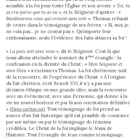
sensible à la foi pour toute l’Église et son avenir. «
Toi, tu
as cru parce que tu as vu
», et le Seigneur d’ajouter : «
Bienheureux ceux qui croient sans voir
». Thomas refusait
de croire dans le témoignage de ses frères : « Si, moi, je
ne vois pas… je ne croirai pas ». Qu’importe leur
enthousiasme, seule l’évidence des faits attisera sa foi !
«
La paix soit avec vous
», dit le Seigneur. C’est là que
ème
nous allons atteindre le sommet du 4
évangile : la
confession en la divinité du Christ : «
Mon Seigneur et
mon Dieu
» s’exclamera Thomas.
La foi chrétienne naît
de la rencontre, de l’expérience du Christ. « À l’origine
du fait chrétien, écrit Benoît XVI, il n’y a pas une
décision éthique ou une grande idée, mais la rencontre
avec un événement, avec une Personne, qui donne à la
vie un nouvel horizon et par là son orientation définitive
» (
Deus caritas est
). Tout témoignage de foi prend sa
source d’un fait historique qu’il est possible de constater
par soi-même ou par le témoignage de témoins
crédibles. Le Christ de la foi implique le Jésus de
l’histoire. Tout l’évangile de Jean comme témoignage