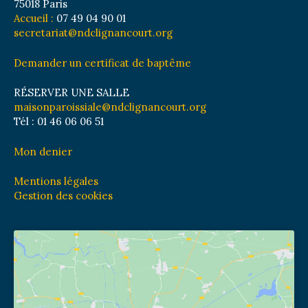
75018 Paris
Accueil :
07 49 04 90 01
secretariat@ndclignancourt.org
Demander un certificat de baptême
RÉSERVER UNE SALLE
maisonparoissiale@ndclignancourt.org
Tél : 01 46 06 06 51
Mon denier
Mentions légales
Gestion des cookies