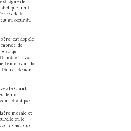
 est signe de
symboliquement
forces de la
 est au cœur du
 père, est appelé
on monde de
 père qui
l’humble travail
cueil émouvant du
e Dieu et de son
avec le Christ
es de nos
vant et unique.
isère morale et
uvelle où le
vec les autres et