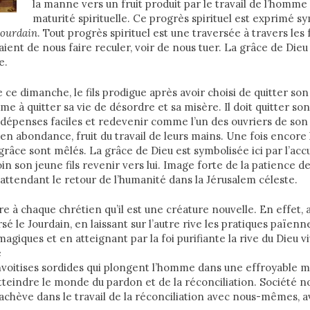
la manne vers un fruit produit par le travail de l’homme
maturité spirituelle. Ce progrès spirituel est exprimé 
Jourdain
. Tout progrès spirituel est une traversée à travers les 
aient de nous faire reculer, voir de nous tuer. La grâce de Dieu
e.
 ce dimanche, le fils prodigue après avoir choisi de quitter son
me à quitter sa vie de désordre et sa misère. Il doit quitter s
 dépenses faciles et redevenir comme l’un des ouvriers de son
n abondance, fruit du travail de leurs mains. Une fois encore 
grâce sont mêlés. La grâce de Dieu est symbolisée ici par l’ac
oin son jeune fils revenir vers lui. Image forte de la patience d
 attendant le retour de l’humanité dans la Jérusalem céleste.
re à chaque chrétien qu’il est une créature nouvelle. En effet, 
é le Jourdain, en laissant sur l’autre rive les pratiques païenn
iques et en atteignant par la foi purifiante la rive du Dieu vi
é
voitises sordides qui plongent l’homme dans une effroyable m
tteindre le monde du pardon et de la réconciliation. Société no
s’achève dans le travail de la réconciliation avec nous-mêmes, a