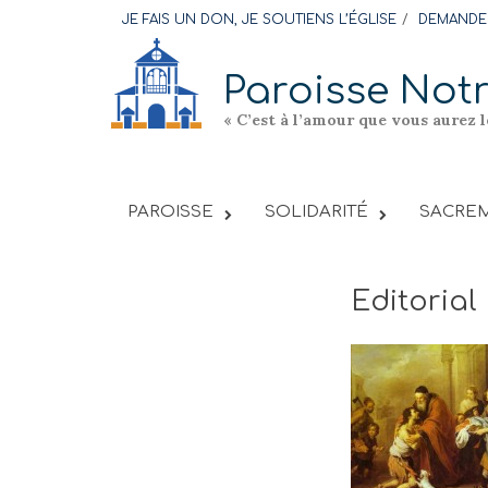
Skip
JE FAIS UN DON, JE SOUTIENS L’ÉGLISE
DEMANDER
to
content
Paroisse Not
« C’est à l’amour que vous aurez 
PAROISSE
SOLIDARITÉ
SACREM
Editorial