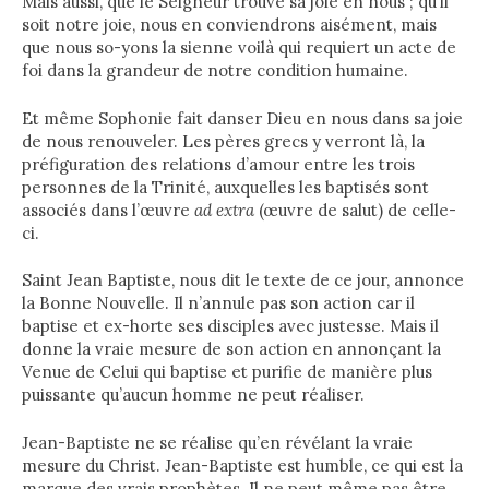
Mais aussi, que le Seigneur trouve sa joie en nous ; qu’il
soit notre joie, nous en conviendrons aisément, mais
que nous so-yons la sienne voilà qui requiert un acte de
foi dans la grandeur de notre condition humaine.
Et même Sophonie fait danser Dieu en nous dans sa joie
de nous renouveler. Les pères grecs y verront là, la
préfiguration des relations d’amour entre les trois
personnes de la Trinité, auxquelles les baptisés sont
associés dans l’œuvre
ad extra
(œuvre de salut) de celle-
ci.
Saint Jean Baptiste, nous dit le texte de ce jour, annonce
la Bonne Nouvelle. Il n’annule pas son action car il
baptise et ex-horte ses disciples avec justesse. Mais il
donne la vraie mesure de son action en annonçant la
Venue de Celui qui baptise et purifie de manière plus
puissante qu’aucun homme ne peut réaliser.
Jean-Baptiste ne se réalise qu’en révélant la vraie
mesure du Christ. Jean-Baptiste est humble, ce qui est la
marque des vrais prophètes. Il ne peut même pas être