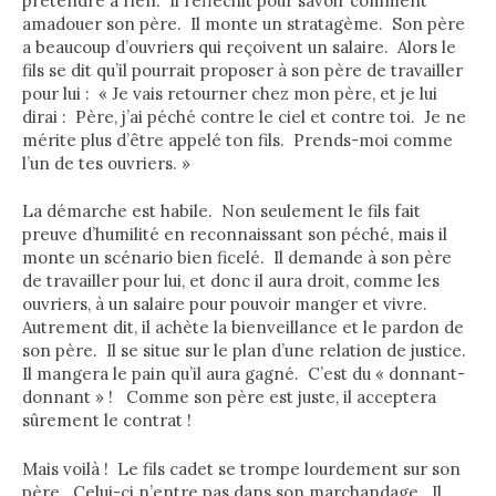
prétendre à rien. Il réfléchit pour savoir comment
amadouer son père. Il monte un stratagème. Son père
a beaucoup d’ouvriers qui reçoivent un salaire. Alors le
fils se dit qu’il pourrait proposer à son père de travailler
pour lui : « Je vais retourner chez mon père, et je lui
dirai : Père, j’ai péché contre le ciel et contre toi. Je ne
mérite plus d’être appelé ton fils. Prends-moi comme
l’un de tes ouvriers. »
La démarche est habile. Non seulement le fils fait
preuve d’humilité en reconnaissant son péché, mais il
monte un scénario bien ficelé. Il demande à son père
de travailler pour lui, et donc il aura droit, comme les
ouvriers, à un salaire pour pouvoir manger et vivre.
Autrement dit, il achète la bienveillance et le pardon de
son père. Il se situe sur le plan d’une relation de justice.
Il mangera le pain qu’il aura gagné. C’est du « donnant-
donnant » ! Comme son père est juste, il acceptera
sûrement le contrat !
Mais voilà ! Le fils cadet se trompe lourdement sur son
père. Celui-ci n’entre pas dans son marchandage. Il