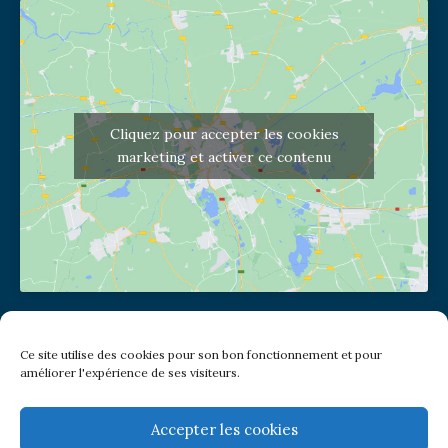
Cliquez pour accepter les cookies
marketing et activer ce contenu
Adresse de l'église
Ce site utilise des cookies pour son bon fonctionnement et pour
(pas de courrier à cette adresse)
améliorer l'expérience de ses visiteurs.
2 place Jules Joffrin - 75018
Metro: Jules Joffrin ou Simplon
Bus : Mairie du XVIII
Accepter les cookies