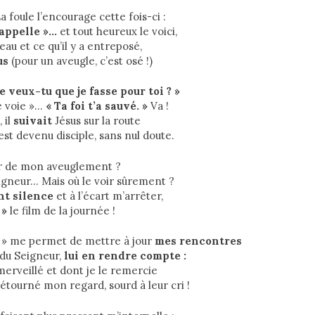
 foule l’encourage cette fois-ci :
’appelle »…
et tout heureux le voici,
au et ce qu’il y a entreposé,
us
(pour un aveugle, c’est osé !)
 veux-tu que je fasse pour toi ? »
e voie »…
« Ta foi t’a sauvé. »
Va !
 il
suivait
Jésus sur la route
l est devenu disciple, sans nul doute.
ir de mon aveuglement ?
igneur… Mais où le voir sûrement ?
nt silence
et à l’écart m’arrêter,
 »
le film de la journée !
e » me permet de mettre à jour
mes rencontres
 du Seigneur,
lui en rendre compte :
émerveillé et dont je le remercie
détourné mon regard, sourd à leur cri !