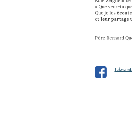
Et le Seigneur se 
« Que veux-tu que 
Que je les
écoute
et
leur partage
Père Bernard Qu
Likez et