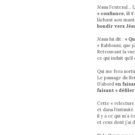
Jésus l’entend… La
« confiance, il t
lâchant son mante
bondir vers Jés
Jésus lui dit :
« Que
« Rabbouni, que j
Retrouvant la vue,
ce qui induit qu’i
Qui me fera sort
Le passage du Se
D’abord
en faisa
faisant « défiler
Cette « relectur
et dans l’intimité
il y a ce qui m’a 
et ceux dont j’ai 