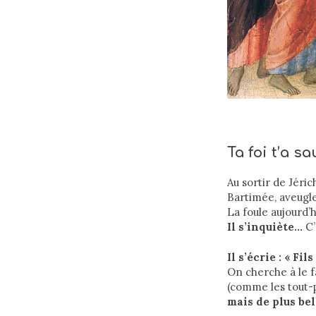
Ta foi t’a sa
Au sortir de Jéric
Bartimée, aveugle
La foule aujourd’
Il s’inquiète…
C’
Il s’écrie : « Fi
On cherche à le f
(comme les tout-p
mais de plus bel