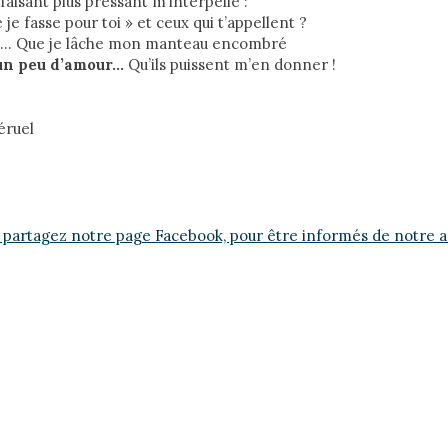
faisant plus pressant m’interpelle :
je fasse pour toi » et ceux qui t’appellent ?
… Que je lâche mon manteau encombré
 un peu d’amour…
Qu’ils puissent m’en donner !
éruel
 partagez notre page Facebook, pour être informés de notre ac