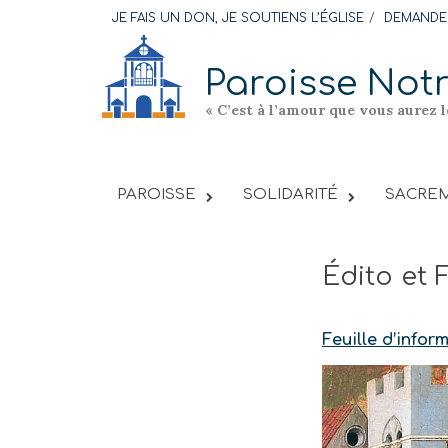
Skip
JE FAIS UN DON, JE SOUTIENS L’ÉGLISE
DEMANDER
to
content
Paroisse Not
« C’est à l’amour que vous aurez 
PAROISSE
SOLIDARITÉ
SACREM
Édito et 
Feuille d’info