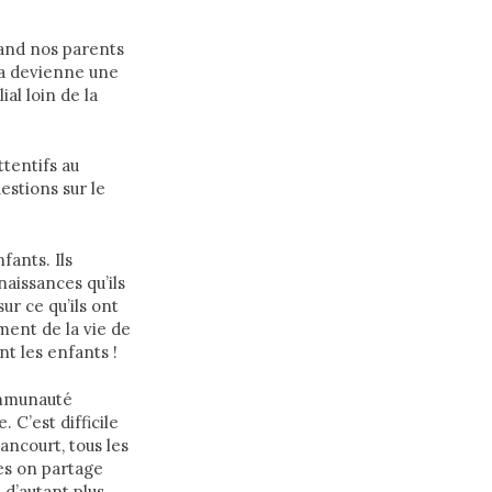
uand nos parents
ela devienne une
al loin de la
ttentifs au
estions sur le
fants. Ils
aissances qu’ils
ur ce qu’ils ont
ment de la vie de
nt les enfants !
communauté
. C’est difficile
ncourt, tous les
es on partage
 d’autant plus