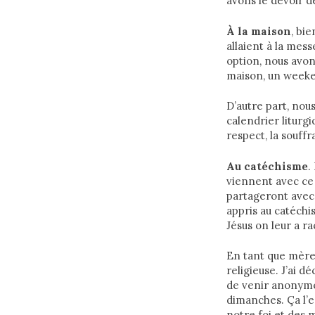
avons le devoir d
À la maison
, bi
allaient à la mess
option, nous avon
maison, un weeken
D’autre part, nou
calendrier liturgi
respect, la souff
Au catéchisme
.
viennent avec ce 
partageront avec l
appris au catéchi
Jésus on leur a r
En tant que mère 
religieuse. J’ai dé
de venir anonyme
dimanches. Ça l’
notre foi et des 