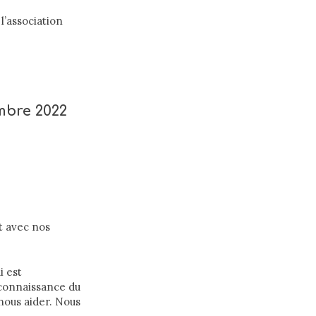
l’association
embre 2022
t avec nos
i est
connaissance du
 nous aider. Nous