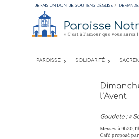
Skip
JE FAIS UN DON, JE SOUTIENS L’ÉGLISE
DEMANDER
to
content
Paroisse Not
« C’est à l’amour que vous aurez 
PAROISSE
SOLIDARITÉ
SACREM
Dimanche
l’Avent
Gaudete : « So
Messes à 9h30, 11
Café proposé par