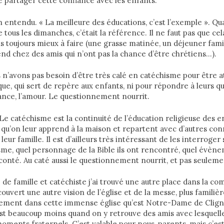
e partager cette confiance avec les enfants.
en entendu. « La meilleure des éducations, c’est l’exemple ». Q
e tous les dimanches, c’était la référence. Il ne faut pas que c
s toujours mieux à faire (une grasse matinée, un déjeuner famili
d chez des amis qui n’ont pas la chance d’être chrétiens…).
s n’avons pas besoin d’être très calé en catéchisme pour être a
que, qui sert de repère aux enfants, ni pour répondre à leurs qu
rance, l’amour. Le questionnement nourrit.
 Le catéchisme est la continuité de l’éducation religieuse des en
qu’on leur apprend à la maison et repartent avec d’autres conn
eur famille. Il est d’ailleurs très intéressant de les interroger s
sme, quel personnage de la Bible ils ont rencontré, quel évène
aconté. Au caté aussi le questionnement nourrit, et pas seuleme
de famille et catéchiste j’ai trouvé une autre place dans la 
couvert une autre vision de l’église et de la messe, plus familière
ment dans cette immense église qu’est Notre-Dame de Cligna
est beaucoup moins quand on y retrouve des amis avec lesquell
moments fraternels. C’est valable pour nous, parents, mais c’est