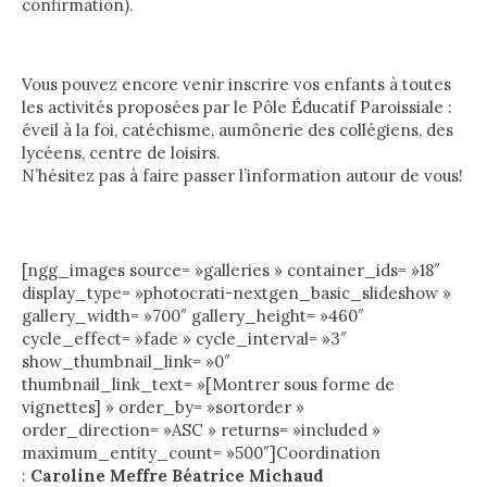
confirmation).
Vous pouvez encore venir inscrire vos enfants à toutes
les activités proposées par le Pôle Éducatif Paroissiale :
éveil à la foi, catéchisme, aumônerie des collégiens, des
lycéens, centre de loisirs.
N’hésitez pas à faire passer l’information autour de vous!
[ngg_images source= »galleries » container_ids= »18″
display_type= »photocrati-nextgen_basic_slideshow »
gallery_width= »700″ gallery_height= »460″
cycle_effect= »fade » cycle_interval= »3″
show_thumbnail_link= »0″
thumbnail_link_text= »[Montrer sous forme de
vignettes] » order_by= »sortorder »
order_direction= »ASC » returns= »included »
maximum_entity_count= »500″]Coordination
:
Caroline Meffre Béatrice Michaud