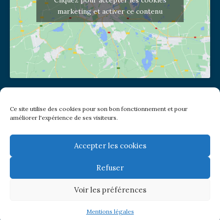
Cliquez pour accepter les cookies
marketing et activer ce contenu
Adresse de l'église
Ce site utilise des cookies pour son bon fonctionnement et pour
(pas de courrier à cette adresse)
améliorer l'expérience de ses visiteurs.
2 place Jules Joffrin - 75018
Metro: Jules Joffrin ou Simplon
Bus : Mairie du XVIII
Accepter les cookies
Refuser
Newsletter
Voir les préférences
© Paroisse Notre-Dame de Clignancourt
Mentions légales