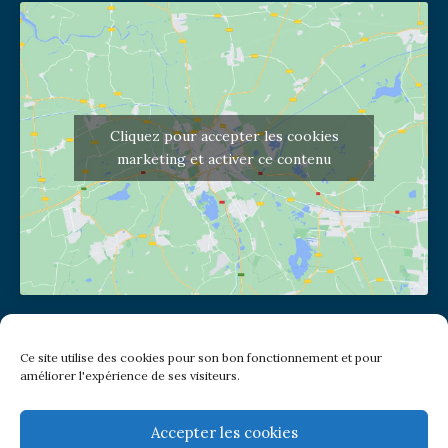
Cliquez pour accepter les cookies
marketing et activer ce contenu
Adresse de l'église
Ce site utilise des cookies pour son bon fonctionnement et pour
(pas de courrier à cette adresse)
améliorer l'expérience de ses visiteurs.
2 place Jules Joffrin - 75018
Metro: Jules Joffrin ou Simplon
Bus : Mairie du XVIII
Accepter les cookies