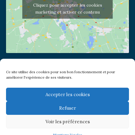
Cliquez pour accepter les cookies
marketing et activer ce contenu
Adresse de l'église
Ce site utilise des cookies pour son bon fonctionnement et pour
(pas de courrier à cette adresse)
améliorer l'expérience de ses visiteurs.
2 place Jules Joffrin - 75018
Metro: Jules Joffrin ou Simplon
Bus : Mairie du XVIII
Accepter les cookies
Refuser
Newsletter
Voir les préférences
© Paroisse Notre-Dame de Clignancourt
Mentions légales