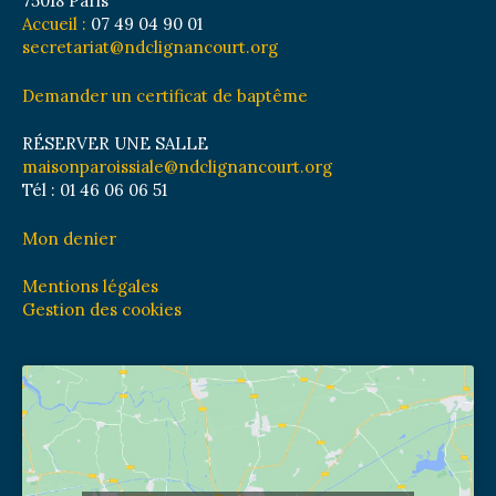
75018 Paris
Accueil :
07 49 04 90 01
secretariat@ndclignancourt.org
Demander un certificat de baptême
RÉSERVER UNE SALLE
maisonparoissiale@ndclignancourt.org
Tél : 01 46 06 06 51
Mon denier
Mentions légales
Gestion des cookies